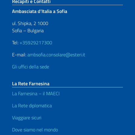
Sezione footer
Recapiti e Contatti
Ambasciata d’Italia a Sofia
ul. Shipka, 2 1000
Sofia – Bulgaria
Tel:
+35929217300
E-mail:
ambsofia.consolare@esteri.it
Gli uffici della sede
La Rete Farnesina
La Farnesina – il MAECI
La Rete diplomatica
Viaggiare sicuri
Dove siamo nel mondo