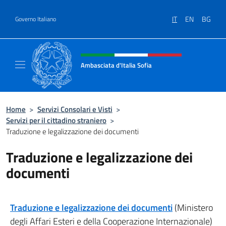
Salta al contenuto
IT
EN
BG
Governo Italiano
Intestazione sito, social e menù
Ambasciata d'Italia Sofia
Il sito ufficiale dell'Ambasciata d'Italia a Sof
Home
>
Servizi Consolari e Visti
>
Servizi per il cittadino straniero
>
Traduzione e legalizzazione dei documenti
Traduzione e legalizzazione dei
documenti
Traduzione e legalizzazione dei documenti
(Ministero
degli Affari Esteri e della Cooperazione Internazionale)