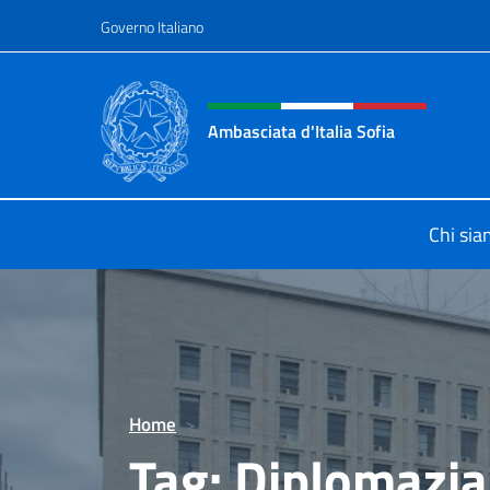
Salta al contenuto
Governo Italiano
Intestazione sito, social 
Ambasciata d'Italia Sofia
Il sito ufficiale dell'Ambasciata d'Ita
Chi si
Home
>
Tag:
Diplomazia