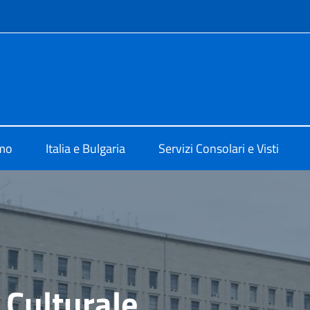
e menù
lia a Sofia
amo
Italia e Bulgaria
Servizi Consolari e Visti
 Culturale