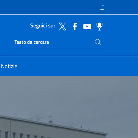
IT
Seguici su:
Cerca nel sito
Ricerca sito live
Notizie