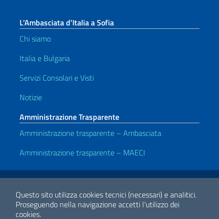
L’Ambasciata d’Italia a Sofia
Chi siamo
Italia e Bulgaria
Servizi Consolari e Visti
Notizie
Amministrazione Trasparente
Amministrazione trasparente – Ambasciata
Amministrazione trasparente – MAECI
Link Utili
Note legali
Privacy e cookie policy
Dichiarazione di accessibilità
Questo sito utilizza cookies tecnici (necessari) e analitici.
Proseguendo nella navigazione accetti l'utilizzo dei
cookies.