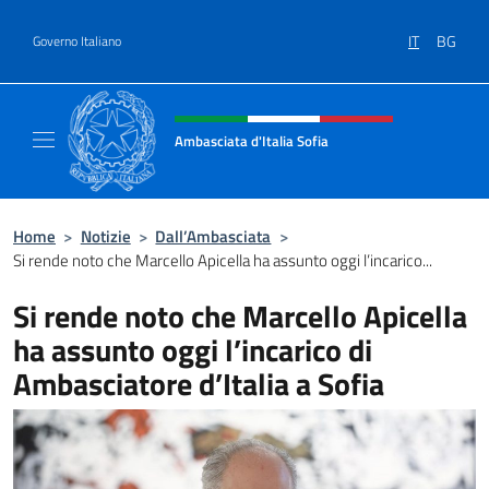
Salta al contenuto
IT
BG
Governo Italiano
Intestazione sito, social e menù
Ambasciata d'Italia Sofia
Il sito ufficiale dell'Ambasciata d'Italia a Sof
Home
>
Notizie
>
Dall’Ambasciata
>
Si rende noto che Marcello Apicella ha assunto oggi l’incarico...
Si rende noto che Marcello Apicella
ha assunto oggi l’incarico di
Ambasciatore d’Italia a Sofia