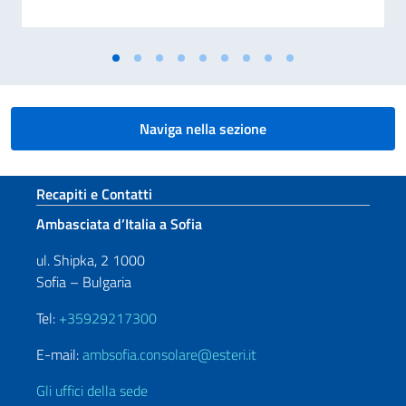
Naviga nella sezione
Sezione footer
Recapiti e Contatti
Ambasciata d’Italia a Sofia
ul. Shipka, 2 1000
Sofia – Bulgaria
Tel:
+35929217300
E-mail:
ambsofia.consolare@esteri.it
Gli uffici della sede