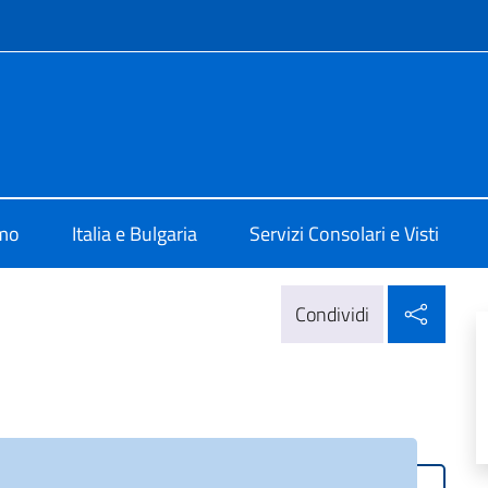
e menù
lia a Sofia
amo
Italia e Bulgaria
Servizi Consolari e Visti
Condi
Condividi