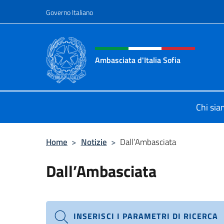
Salta al contenuto
Governo Italiano
Intestazione sito, social 
Ambasciata d'Italia Sofia
Il sito ufficiale dell'Ambasciata d'Ita
Chi si
Home
>
Notizie
>
Dall’Ambasciata
Dall’Ambasciata
INSERISCI I PARAMETRI DI RICERCA