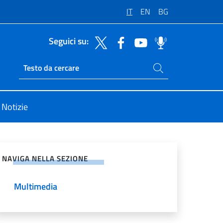
IT
EN
BG
Seguici su:
Cerca nel sito
Ricerca sito live
Notizie
vidi sui Social Network
NAVIGA NELLA SEZIONE
Multimedia