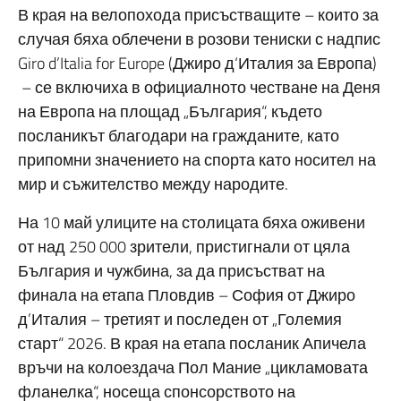
В края на велопохода присъстващите – които за
случая бяха облечени в розови тениски с надпис
Giro d’Italia for Europe (Джиро д‘Италия за Европа)
– се включиха в официалното честване на Деня
на Европа на площад „България“, където
посланикът благодари на гражданите, като
припомни значението на спорта като носител на
мир и съжителство между народите.
На 10 май улиците на столицата бяха оживени
от над 250 000 зрители, пристигнали от цяла
България и чужбина, за да присъстват на
финала на етапа Пловдив – София от Джиро
д’Италия – третият и последен от „Големия
старт“ 2026. В края на етапа посланик Апичела
връчи на колоездача Пол Мание „цикламовата
фланелка“, носеща спонсорството на