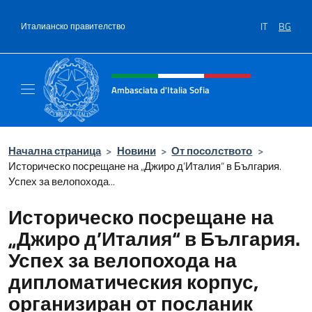
Премини към съдържанието
IT
BG
Италианско правителство
Intestazione sito, social e menù
Ambasciata d'Italia Sofia
Il sito ufficiale dell'Ambasciata d'Italia a Sof
Начална страница
>
Новини
>
От посолството
>
Историческо посрещане на „Джиро д’Италия“ в България.
Успех за велопохода...
Историческо посрещане на
„Джиро д’Италия“ в България.
Успех за велопохода на
дипломатическия корпус,
организиран от посланик