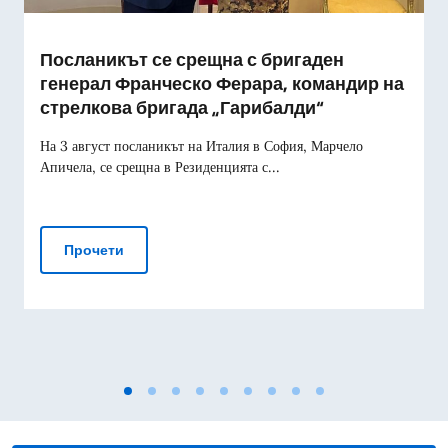
Посланикът се срещна с бригаден
генерал Франческо Ферара, командир на
стрелкова бригада „Гарибалди“
На 3 август посланикът на Италия в София, Марчело
Апичела, се срещна в Резиденцията с...
Посланикът се срещна с бригаден генерал Фр
Прочети