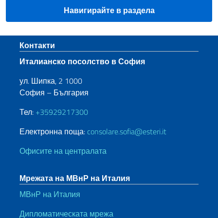
Навигирайте в раздела
Sezione footer
Контакти
Италианско посолство в София
ул. Шипка, 2 1000
София – България
Тел:
+35929217300
Електронна поща:
consolare.sofia@esteri.it
Офисите на централата
Мрежата на МВнР на Италия
МВнР на Италия
Дипломатическата мрежа