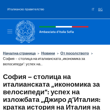
Премини към съдържанието
IT
BG
Италианско правителство
Intestazione sito, social e menù
Ambasciata d'Italia Sofia
Il sito ufficiale dell'Ambasciata d'Italia a Sof
Начална страница
>
Новини
>
От посолството
>
София – столица на италианската „икономика за
велосипеди“: успех на...
София – столица на
италианската „икономика за
велосипеди“: успех на
изложбата „Джиро д’Италия:
кратка история на Италия на