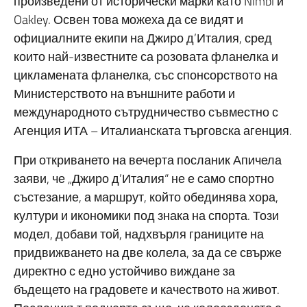
произведени от исторически марки като Nimbl и
Oakley. Освен това можеха да се видят и
официалните екипи на Джиро д’Италия, сред
които най-известните са розовата фланелка и
цикламената фланелка, със спонсорството на
Министерството на външните работи и
международното сътрудничество съвместно с
Агенция ИТА – Италианската търговска агенция.
При откриването на вечерта посланик Апичела
заяви, че „Джиро д’Италия“ не е само спортно
състезание, а маршрут, който обединява хора,
култури и икономики под знака на спорта. Този
модел, добави той, надхвърля границите на
придвижването на две колела, за да се свърже
директно с едно устойчиво виждане за
бъдещето на градовете и качеството на живот.