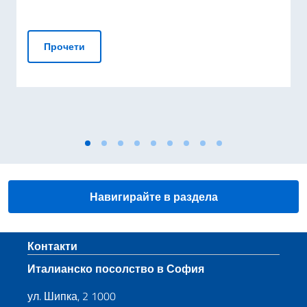
Посланикът се срещна с бригаден генерал Фр
Прочети
Навигирайте в раздела
Sezione footer
Контакти
Италианско посолство в София
ул. Шипка, 2 1000