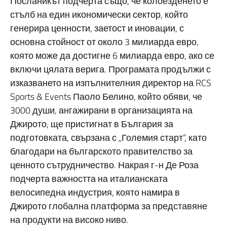
Посланикът подчерта също, че колоезденето е
стълб на един икономически сектор, който
генерира ценности, заетост и иновации, с
основна стойност от около 3 милиарда евро,
която може да достигне 6 милиарда евро, ако се
включи цялата верига. Програмата продължи с
изказването на изпълнителния директор на RCS
Sports & Events Паоло Белино, който обяви, че
3000 души, ангажирани в организацията на
Джирото, ще пристигнат в България за
подготовката, свързана с „Големия старт“, като
благодари на българското правителство за
ценното сътрудничество. Накрая г-н Де Роза
подчерта важността на италианската
велосипедна индустрия, която намира в
Джирото глобална платформа за представяне
на продукти на високо ниво.