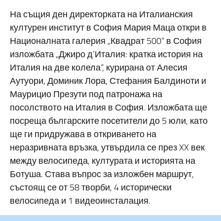
На същия ден директорката на Италианския
културен институт в София Мария Маца откри в
Националната галерия „Квадрат 500“ в София
изложбата „Джиро д’Италия: кратка история на
Италия на две колела“, курирана от Алесия
Аутуори, Доминик Лора, Стефания Балдиноти и
Маурицио Презути под патронажа на
посолството на Италия в София. Изложбата ще
посреща българските посетители до 5 юли, като
ще ги придружава в откриването на
неразривната връзка, утвърдила се през XX век
между велосипеда, културата и историята на
Ботуша. Става въпрос за изложбен маршрут,
състоящ се от 58 творби, 4 исторически
велосипеда и 1 видеоинсталация.