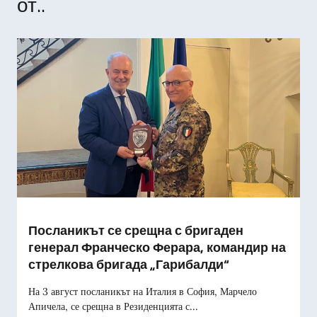
от..
Посланикът се срещна с бригаден
генерал Франческо Ферара, командир на
стрелкова бригада „Гарибалди“
На 3 август посланикът на Италия в София, Марчело
Апичела, се срещна в Резиденцията с...