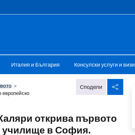
e menù
lia a Sofia
Италия и България
Консулски услуги и визи
Спод
твото
>
Сподели
о европейско
Каляри открива първото
 училище в София.