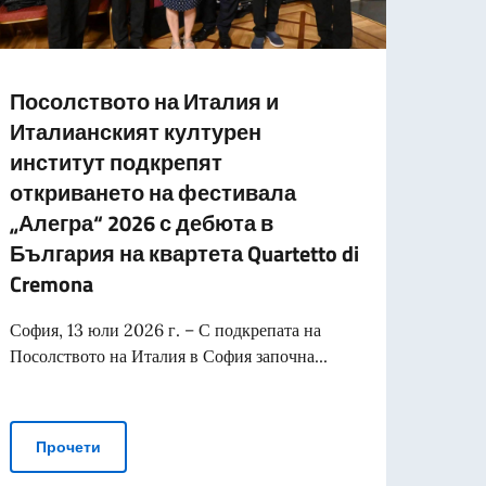
Посолството на Италия и
Посе
Италианският културен
Гиди
институт подкрепят
„Мех
откриването на фестивала
косм
„Алегра“ 2026 с дебюта в
Ръков
България на квартета Quartetto di
Европ
Cremona
Томазо
ежду Италия и България
София, 13 юли 2026 г. – С подкрепата на
Посолството на Италия в София започна...
арибалди“
Пр
Посолството на Италия и Италианският културен ин
Прочети