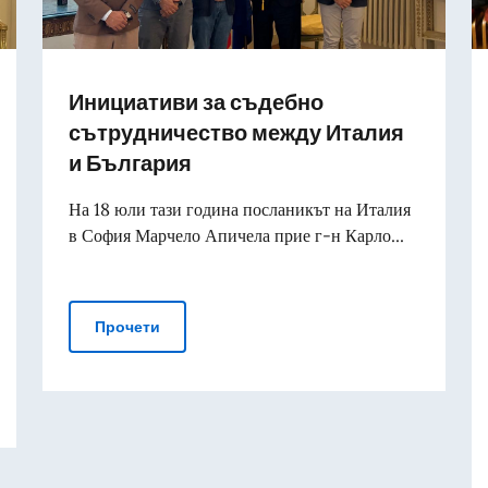
Инициативи за съдебно
сътрудничество между Италия
и България
На 18 юли тази година посланикът на Италия
в София Марчело Апичела прие г-н Карло...
Инициативи за съдебно сътрудничество м
Прочети
генерал Франческо Ферара, командир на стрелкова бригада „Г