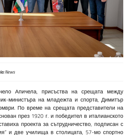
ia:
News
чело Апичела, присъства на срещата между
ник-министъра на младежта и спорта, Димитър
омври. По време на срещата представители на
нован през 1920 г. и победител в италианското
ставиха проекта за сътрудничество, подписан с
я“ и две училища в столицата, 57-мо спортно