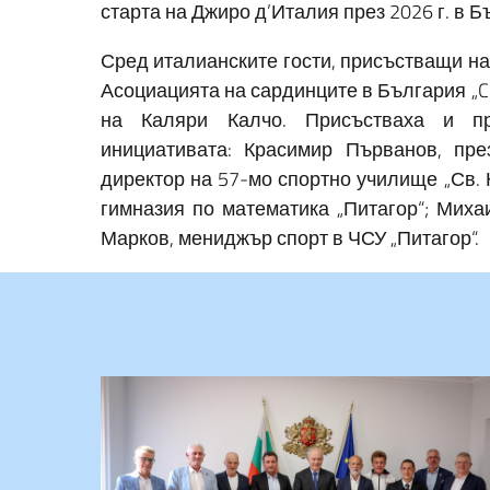
старта на Джиро д’Италия през 2026 г. в Б
Сред италианските гости, присъстващи на
Асоциацията на сардинците в България „Cir
на Каляри Калчо. Присъстваха и пр
инициативата: Красимир Първанов, пр
директор на 57-мо спортно училище „Св. 
гимназия по математика „Питагор“; Миха
Марков, мениджър спорт в ЧСУ „Питагор“.