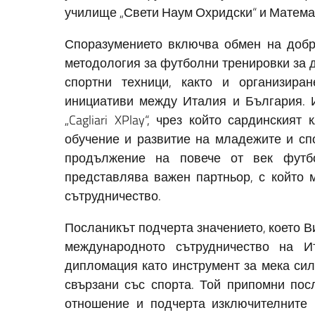
училище „Свети Наум Охридски“ и Математ
Споразумението включва обмен на добри
методология за футболни тренировки за д
спортни техници, както и организир
инициативи между Италия и България. 
„Cagliari XPlay“, чрез който сардинския
обучение и развитие на младежите и сп
продължение на повече от век футб
представлява важен партньор, с който 
сътрудничество.
Посланикът подчерта значението, което 
международното сътрудничество на И
дипломация като инструмент за мека сил
свързани със спорта. Той припомни пос
отношение и подчерта изключителните 