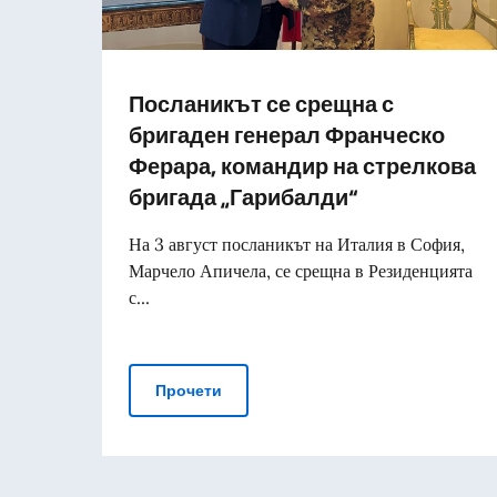
Посланикът се срещна с
бригаден генерал Франческо
Ферара, командир на стрелкова
бригада „Гарибалди“
На 3 август посланикът на Италия в София,
Марчело Апичела, се срещна в Резиденцията
с...
Посланикът се срещна с бригаден 
Прочети