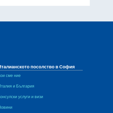
Италианското посолство в София
Кои сме ние
Италия и България
онсулски услуги и визи
Новини