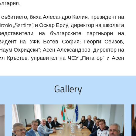
ългария.
 събитието, бяха Алесандро Калия, президент на
colo „Sardica“, и Оскар Ериу, директор на школата
едставители на българските партньори на
езидент на УФК Ботев София; Георги Сеизов,
Наум Охридски“; Асен Александров, директор на
ил Кръстев, управител на ЧСУ „Питагор“ и Асен
Gallery