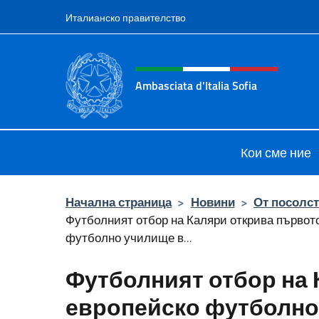
Премини към съдържанието
Италианско правителство
Intestazione sito, social 
Ambasciata d'Italia Sofia
Il sito ufficiale dell'Ambasciata d'Ita
Кои сме ние
Начална страница
>
Новини
>
От посолс
Футболният отбор на Каляри открива първот
футболно училище в...
Футболният отбор на 
европейско футболно