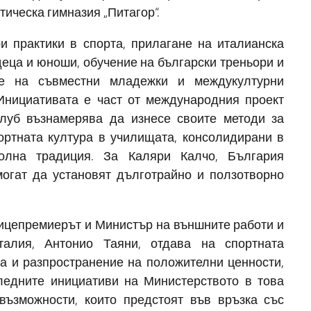
ическа гимназия „Питагор“.
 практики в спорта, прилагане на италианска
еца и юноши, обучение на български треньори и
ане на съвместни младежки и междукултурни
Инициативата е част от международния проект
т клуб възнамерява да изнесе своите методи за
ортната култура в училищата, консолидирани в
олна традиция. За Каляри Калчо, България
могат да установят дълготрайно и ползотворно
Вицепремиерът и Министър на външните работи и
талия, Антонио Таяни, отдава на спортната
а и разпространение на положителни ценности,
ледните инициативи на Министерството в това
възможности, които предстоят във връзка със