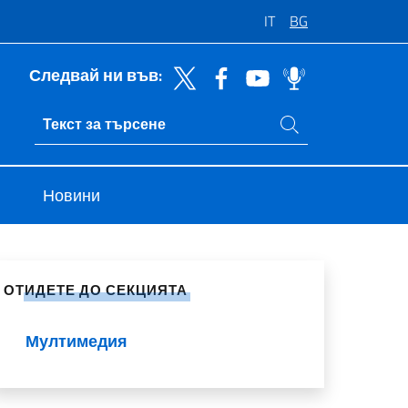
IT
BG
Следвай ни във:
Търси в сайта
Ricerca sito live
Новини
ели в социалните мрежи
ОТИДЕТЕ ДО СЕКЦИЯТА
Мултимедия