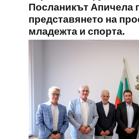
Посланикът Апичела 
представянето на про
младежта и спорта.