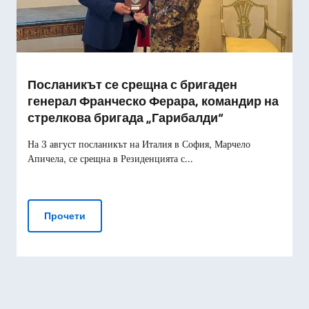
Посланикът се срещна с бригаден
генерал Франческо Ферара, командир на
стрелкова бригада „Гарибалди“
На 3 август посланикът на Италия в София, Марчело
Апичела, се срещна в Резиденцията с...
Посланикът се срещна с бригаден генерал Фр
Прочети