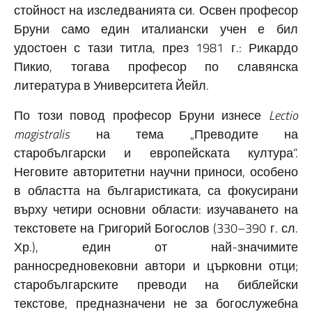
стойност на изследванията си. Освен професор
Бруни само един италиански учен е бил
удостоен с тази титла, през 1981 г.: Рикардо
Пикио, тогава професор по славянска
литература в Университета Йейл.
По този повод професор Бруни изнесе
Lectio
magistralis
на тема „Преводите на
старобългарски и европейската култура“.
Неговите авторитетни научни приноси, особено
в областта на българистиката, са фокусирани
върху четири основни области: изучаването на
текстовете на Григорий Богослов (330–390 г. сл.
Хр.), един от най-значимите
ранносредновековни автори и църковни отци;
старобългарските преводи на библейски
текстове, предназначени не за богослужебна