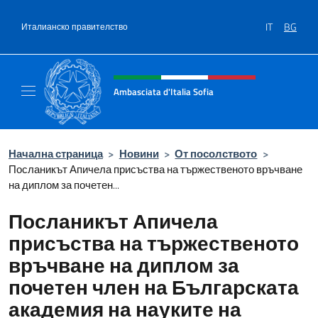
Премини към съдържанието
IT
BG
Италианско правителство
Intestazione sito, social e menù
Ambasciata d'Italia Sofia
Il sito ufficiale dell'Ambasciata d'Italia a Sof
Начална страница
>
Новини
>
От посолството
>
Посланикът Апичела присъства на тържественото връчване
на диплом за почетен...
Посланикът Апичела
присъства на тържественото
връчване на диплом за
почетен член на Българската
академия на науките на