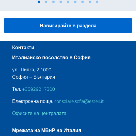
Навигирайте в раздела
Sezione footer
Контакти
Италианско посолство в София
ул. Шипка, 2 1000
София – България
Тел:
+35929217300
Електронна поща:
consolare.sofia@esteri.it
Офисите на централата
Мрежата на МВнР на Италия