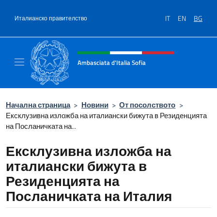
Премини към съдържанието
IT
EN
BG
Италианско правителство
Intestazione sito, social e menù
Ambasciata d'Italia Sofia
Il sito ufficiale dell'Ambasciata d'Italia a Sof
Начална страница
>
Новини
>
От посолството
>
Ексклузивна изложба на италиански бижута в Резиденцията
на Посланичката на...
Ексклузивна изложба на
италиански бижута в
Резиденцията на
Посланичката на Италия