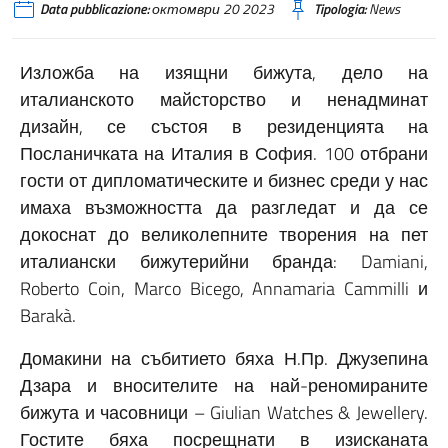
Data pubblicazione:
октомври 20 2023
Tipologia:
News
Изложба на изящни бижута, дело на
италианското майсторство и ненадминат
дизайн, се състоя в резиденцията на
Посланичката на Италия в София. 100 отбрани
гости от дипломатическите и бизнес среди у нас
имаха възможността да разгледат и да се
докоснат до великолепните творения на пет
италиански бижутерийни бранда: Damiani,
Roberto Coin, Marco Bicego, Annamaria Cammilli и
Barakà.
Домакини на събитието бяха Н.Пр. Джузепина
Дзара и вносителите на най-реномираните
бижута и часовници – Giulian Watches & Jewellery.
Гостите бяха посрещнати в изисканата