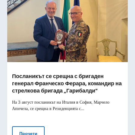
Посланикът се срещна с бригаден
генерал Франческо Ферара, командир на
стрелкова бригада „Гарибалди“
На 3 август посланикът на Италия в София, Марчело
Апичела, се срещна в Резиденцията с...
Посланикът се срещна с бригаден генерал Фр
Прочети