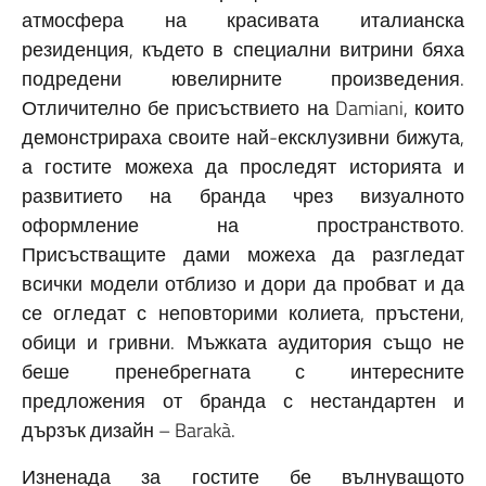
атмосфера на красивата италианска
резиденция, където в специални витрини бяха
подредени ювелирните произведения.
Отличително бе присъствието на Damiani, които
демонстрираха своите най-ексклузивни бижута,
а гостите можеха да проследят историята и
развитието на бранда чрез визуалното
оформление на пространството.
Присъстващите дами можеха да разгледат
всички модели отблизо и дори да пробват и да
се огледат с неповторими колиета, пръстени,
обици и гривни. Мъжката аудитория също не
беше пренебрегната с интересните
предложения от бранда с нестандартен и
дързък дизайн – Barakà.
Изненада за гостите бе вълнуващото