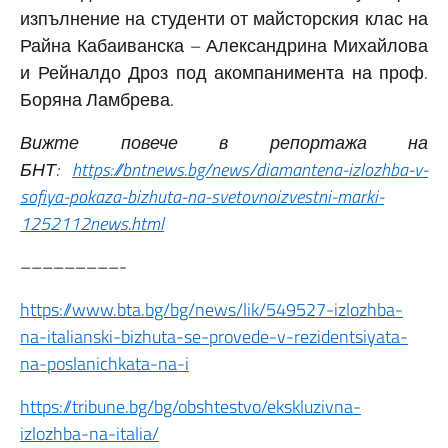
изпълнение на студенти от майсторския клас на
Райна Кабаиванска – Александрина Михайлова
и Рейналдо Дроз под акомпанимента на проф.
Боряна Ламбрева.
Вижте повече в репортажа на
БНТ:
https://bntnews.bg/news/diamantena-izlozhba-v-
sofiya-pokaza-bizhuta-na-svetovnoizvestni-marki-
1252112news.html
–––––––––-
https://www.bta.bg/bg/news/lik/549527-izlozhba-
na-italianski-bizhuta-se-provede-v-rezidentsiyata-
na-poslanichkata-na-i
https://tribune.bg/bg/obshtestvo/ekskluzivna-
izlozhba-na-italia/