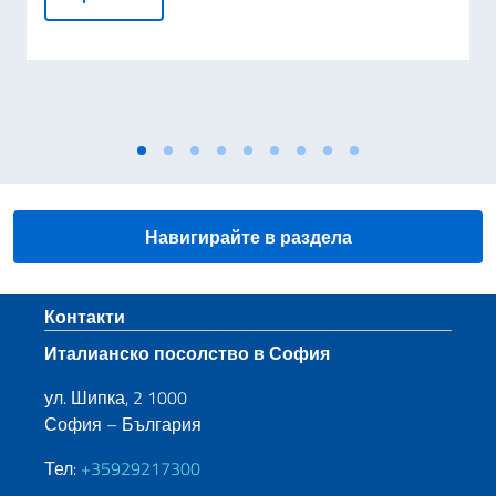
Навигирайте в раздела
Sezione footer
Контакти
Италианско посолство в София
ул. Шипка, 2 1000
София – България
Тел:
+35929217300