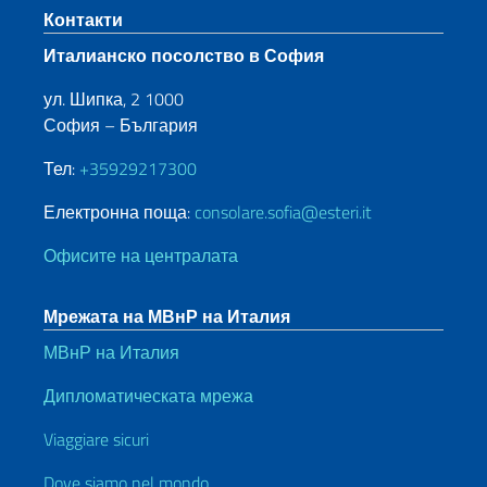
Sezione footer
Контакти
Италианско посолство в София
ул. Шипка, 2 1000
София – България
Тел:
+35929217300
Електронна поща:
consolare.sofia@esteri.it
Офисите на централата
Мрежата на МВнР на Италия
МВнР на Италия
Дипломатическата мрежа
Viaggiare sicuri
Dove siamo nel mondo