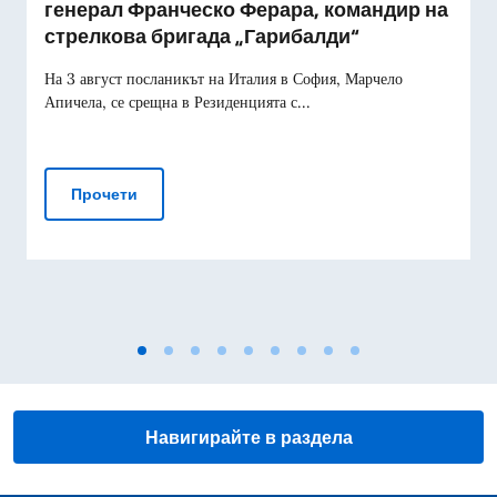
генерал Франческо Ферара, командир на
стрелкова бригада „Гарибалди“
На 3 август посланикът на Италия в София, Марчело
Апичела, се срещна в Резиденцията с...
Посланикът се срещна с бригаден генерал Фр
Прочети
Навигирайте в раздела