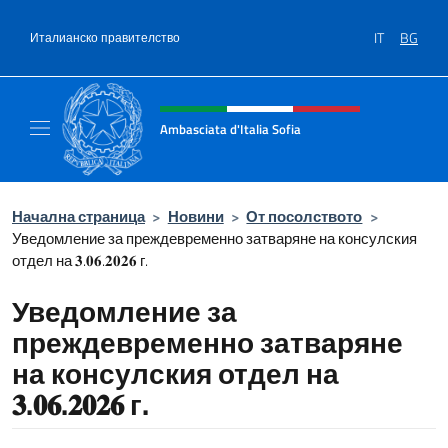
Премини към съдържанието
IT
BG
Италианско правителство
Intestazione sito, social e menù
Ambasciata d'Italia Sofia
Il sito ufficiale dell'Ambasciata d'Italia a Sof
Начална страница
>
Новини
>
От посолството
>
Уведомление за преждевременно затваряне на консулския
отдел на 𝟑.𝟎𝟔.𝟐𝟎𝟐𝟔 г.
Уведомление за
преждевременно затваряне
на консулския отдел на
𝟑.𝟎𝟔.𝟐𝟎𝟐𝟔 г.