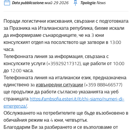
Data pubblicazione:
май 29 2026
Tipologia:
News
Поради логистични изисквания, свързани с подготовката
за Празника на Италианската република, бихме искали
да информираме сънародниците, че на 3 юни
консулският отдел на посолството ще затвори в 13:00
часа.
Телефонната линия за информация, свързана с
консулските услуги (+35929217312), ще работи от 10:00
до 12:00 часа.
Телефонната линия на италиански език, предназначена
единствено зa
извънредни ситуации
(+359 888466577)
ще продължи да работи съгласно указанията на уеб
страницата
https://ambsofia.esteri.it/it/chi-siamo/numeri-di-
emergenza/
.
Обслужването на потребителите ще бъде възобновено в
обичайния режим на 4 юни, четвъртък.
Благодарим Ви за разбирането и се възползваме от