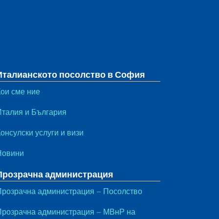
Италианското посолство в София
Кои сме ние
Италия и България
онсулски услуги и визи
Новини
Прозрачна администрация
Прозрачна администрация – Посолство
Прозрачна администрация – МВнР на