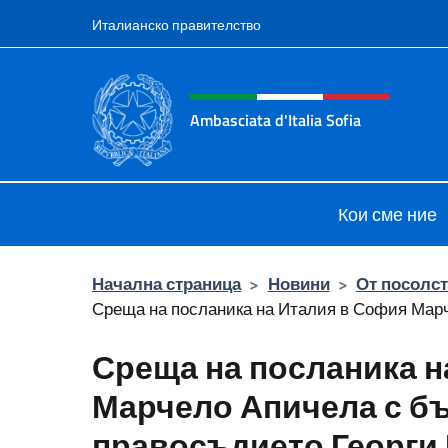
Премини към съдържанието
Италианско правителство
Intestazione sito, social 
Ambasciata d'Italia Sofia
Il sito ufficiale dell'Ambasciata d'Ita
Кои сме ние
Начална страница
>
Новини
>
От посолс
Среща на посланика на Италия в София Марче
Среща на посланика н
Марчело Апичела с б
правосъдието Георги 