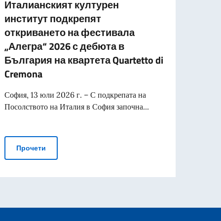
Италианският културен
Гиди
институт подкрепят
„Мех
откриването на фестивала
косм
„Алегра“ 2026 с дебюта в
Ръков
България на квартета Quartetto di
Европ
Cremona
Томазо
ежду Италия и България
София, 13 юли 2026 г. – С подкрепата на
Посолството на Италия в София започна...
арибалди“
Пр
Посолството на Италия и Италианският културен ин
Прочети