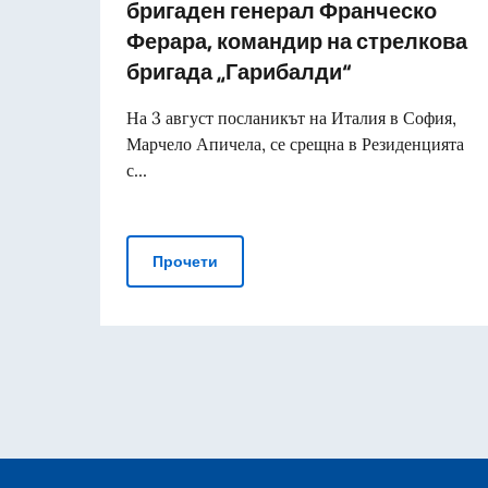
бригаден генерал Франческо
Ферара, командир на стрелкова
бригада „Гарибалди“
На 3 август посланикът на Италия в София,
Марчело Апичела, се срещна в Резиденцията
с...
Посланикът се срещна с бригаден 
Прочети