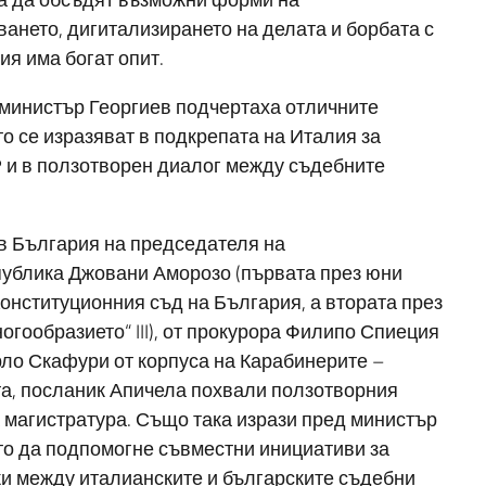
ането, дигитализирането на делата и борбата с
ия има богат опит.
 министър Георгиев подчертаха отличните
о се изразяват в подкрепата на Италия за
и в ползотворен диалог между съдебните
в България на председателя на
публика Джовани Аморозо (първата през юни
онституционния съд на България, а втората през
гообразието“ III), от прокурора Филипо Спиеция
рло Скафури от корпуса на Карабинерите –
та, посланик Апичела похвали ползотворния
 магистратура. Също така изрази пред министър
то да подпомогне съвместни инициативи за
ки между италианските и българските съдебни