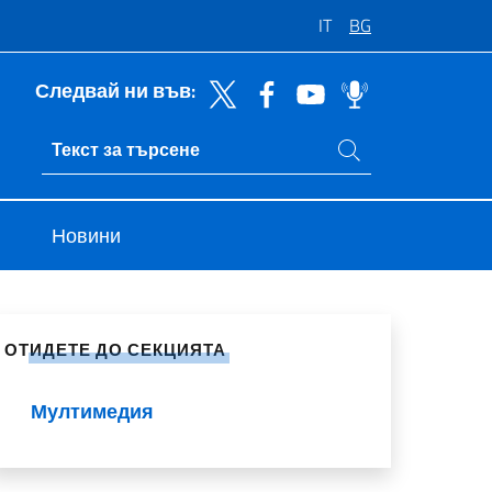
IT
BG
Следвай ни във:
Търси в сайта
Ricerca sito live
Новини
ели в социалните мрежи
ОТИДЕТЕ ДО СЕКЦИЯТА
Мултимедия