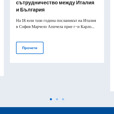
сътрудничество между Италия
и България
На 18 юли тази година посланикът на Италия
в София Марчело Апичела прие г-н Карло...
Инициативи за съдебно сътрудничество м
Прочети
генерал Франческо Ферара, командир на стрелкова бригада „Г