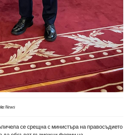
ia:
News
пичела се срещна с министъра на правосъдието
за да обсъдят възможни форми на