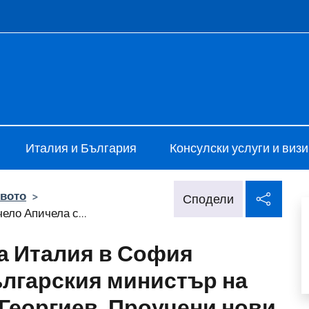
e menù
lia a Sofia
Италия и България
Консулски услуги и визи
Спод
твото
>
Сподели
ло Апичела с...
а Италия в София
ългарския министър на
Георгиев. Проучени нови